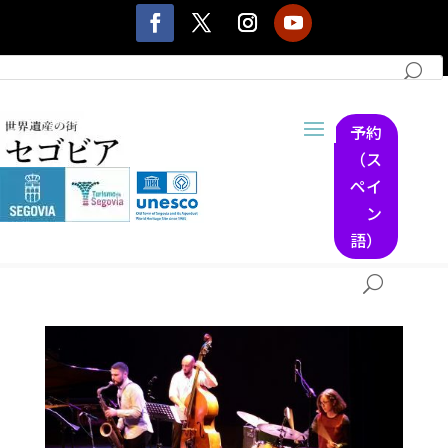
予約
（ス
ペイ
ン
語）