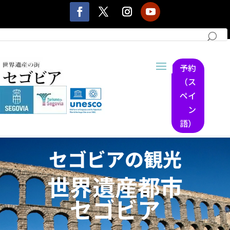
予約
（ス
ペイ
ン
語）
セゴビアの観光
世界遺産都市
セゴビア