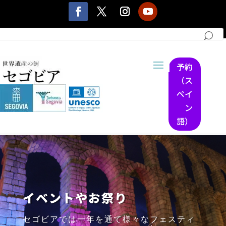
予約
（ス
ペイ
ン
語）
イベントやお祭り
セゴビアでは一年を通て様々なフェスティ