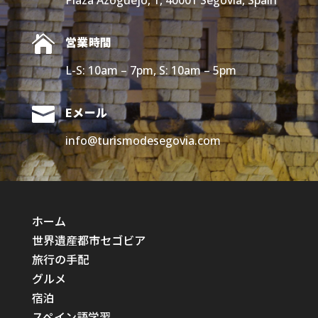

営業時間
L-S: 10am – 7pm, S: 10am – 5pm

Eメール
info@turismodesegovia.com
ホーム
世界遺産都市セゴビア
旅行の手配
グルメ
宿泊
スペイン語学習